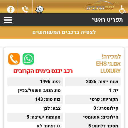
למכירה אם.גי EHS שנת 2026 התקשרו עכשיו 2369*
תפריט ראשי
לצפיה ברכבים המשומשים
למכירה!
אם.גי EHS
LUXURY
רכב יכנס בימים הקרובים
שנת ייצור:
2026
נפח:
1496
יד:
1
סוג מנוע:
חשמל/בנזין
מקוריות:
פרטי
כוח סוס:
143
קילומטרג':
0
צבע:
לבן
הילוכים:
אוטומטי
מקומות ישיבה:
5
מספר דלתות:
5
גג נפתח:
לא