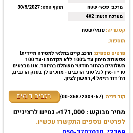
מרכב:
פנאי-שטח
תוקף טסט:
30/5/2027
מערכת הנעה:
4X2
קטגוריה:
פנאי/שטח
תוספות:
פרטים נוספים:
הרכב קיים במלאי למסירה מיידית!
אפשרות מימון עד 100% ללא מקדמה ו-עד 100
תשלומים בהחזר חודשי משתלם במיוחד. אנו מבצעים
טרייד-אין לכל סוגי הרכבים - מחכים לך בענק הרכבים,
רח׳ דוד רזיאל 4, ראשון לציון.
רכבים דומים
קוד פניה:
{00-36872304-67}
מחיר מבוקש : ₪171,000 גמיש לרציניים
לפרטים נוספים התקשרו עכשיו.
2369* ,050-3707010