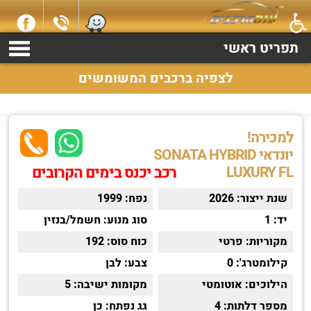
למכירה יונדאי SONATA HYBRID שנת 2026 התקשרו עכשיו
2369*
תפריט ראשי
לצפיה ברכבים המשומשים
למכירה!
יונדאי SONATA HYBRID
LUXURY FL
רכב יכנס בימים הקרובים
שנת ייצור:
2026
נפח:
1999
יד:
1
סוג מנוע:
חשמל/בנזין
מקוריות:
פרטי
כוח סוס:
192
קילומטרג':
0
צבע:
לבן
הילוכים:
אוטומטי
מקומות ישיבה:
5
מספר דלתות:
4
גג נפתח:
כן