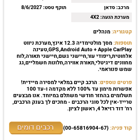
מרכב:
סדאן
תוקף טסט:
8/6/2027
מערכת הנעה:
4X2
קטגוריה:
מנהלים
תוספות:
מסך מולטימדיה 12.3 אינץ,מערכת ניווט
GPS,Android Auto + Apple CarPlay,טעינה
אלחוטית,ריפודי עור,חיישני גשם,חיישני תאורה,לוח
מחוונים דיגיטלי,תאורת אווירה,חלונות חשמליים,גג
שמש פנוראמי.
פרטים נוספים:
הרכב קיים במלאי למסירה מיידית!
אפשרות מימון עד 100% ללא מקדמה ו-עד 100
תשלומים בהחזר חודשי משתלם במיוחד. אנו מבצעים
טרייד-אין לכל סוגי הרכבים - מחכים לך בענק הרכבים,
רח׳ דוד רזיאל 4, ראשון לציון.
רכבים דומים
קוד פניה:
{00-65816904-67}