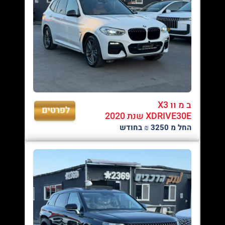
ב מ וו X3
XDRIVE30E שנת 2020
החל מ 3250 ₪ בחודש