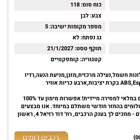
כוח סוס:
118
צבע:
לבן
מספר מקומות ישיבה:
5
גג נפתח:
לא
תוקף טסט:
21/1/2027
קטגוריה:
קומפקטיים
נות חשמל,נעילה מרכזית,מזגן,מניעת הנעה,רדיו
הרכב קיים במלאי למסירה מיידית! אפשרות מימון עד 100%
קדמה ו-עד 100 תשלומים בהחזר חודשי משתלם במיוחד. אנו מבצעים
טרייד-אין לכל סוגי הרכבים - מחכים לך בענק הרכבים, רח׳ דוד רזיאל 4, ראשון
רכבים דומים