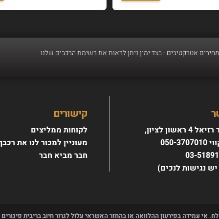
כב - רכישת רכב חדש מעולם לא הייתה קלה יותר, אנו מבצעים טרייד אין לכל סוגי הר
ר
קישורים
4 ראשון לציון,
לקוחות ממליצים
מחירים אטרקטיבים - בצד ימין ניתן לראות את רשימת הרכבים שלנו
050-370
מעוניין למכור לנו את רכבך
חבר מביא חבר
יש נגישות לנכים)
לח. אי עמידה בפירעון ההלוואה או בהחזר האשראי עלול לגרור חיוב בריבית פיגורים