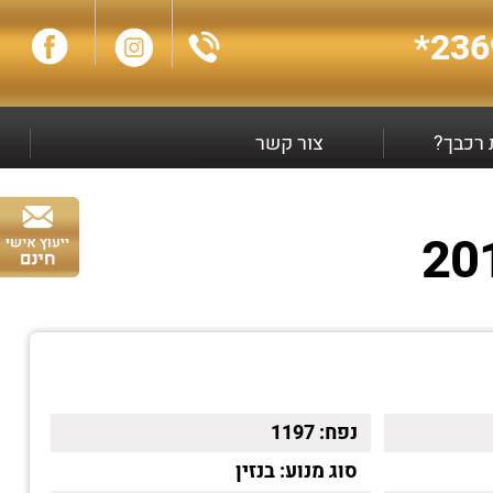
236
ת רכבך?
צור קשר
נפח:
1197
סוג מנוע:
בנזין