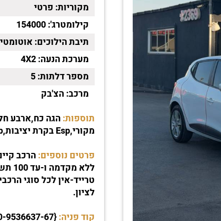
מקוריות:
פרטי
קילומטרג':
154000
תיבת הילוכים:
אוטומטי
מערכת הנעה:
4X2
מספר דלתות:
5
מרכב:
הצ'בק
תוספות:
הגה כח,ארבע חלו
מקורי,Esp בקרת יציבות,ABS,Esp בקרת יציבות,ארבע כריות אוויר
פרטים נוספים:
ללא מ
לציון.
קוד פניה:
{00-9536637-67}