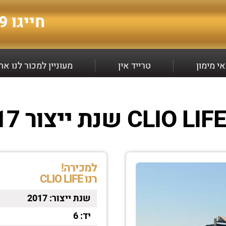
חייגו
9*
י מימון
טרייד אין
מעוניין למכור לנו א
למכירה!
רנו CLIO LIFE
שנת ייצור:
2017
יד:
6