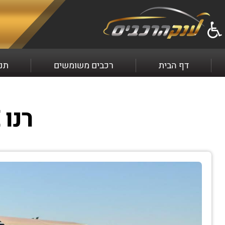
למכירה רנו CLIO שנת 2017 התקשרו עכשיו 2369*
דף הבית
רכבים משומשים
תנא
רנו CLIO LIFE שנת ייצור 2017