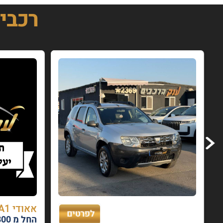
רכבי
אאודי A1 שנת 2016
החל מ 800 ₪ בחודש