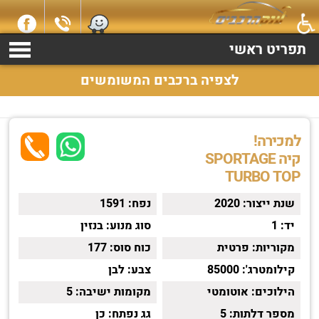
למכירה קיה SPORTAGE שנת 2020 התקשרו עכשיו 2369*
תפריט ראשי
לצפיה ברכבים המשומשים
למכירה!
קיה SPORTAGE
TURBO TOP
שנת ייצור:
2020
נפח:
1591
יד:
1
סוג מנוע:
בנזין
מקוריות:
פרטית
כוח סוס:
177
קילומטרג':
85000
צבע:
לבן
הילוכים:
אוטומטי
מקומות ישיבה:
5
מספר דלתות:
5
גג נפתח:
כן