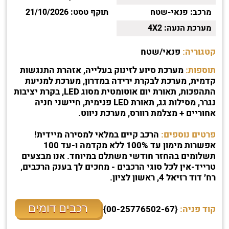
מרכב:
פנאי-שטח
תוקף טסט:
21/10/2026
מערכת הנעה:
4X2
קטגוריה:
פנאי/שטח
תוספות:
מערכת סיוע לזינוק בעלייה, אזהרת התנגשות
קדמית, מערכת לבקרת ירידה במדרון, מערכת למניעת
התהפכות, תאורת יום אוטומטית מסוג LED, בקרת יציבות
נגרר, מסילות גג, תאורת LED פנימית, חיישני חניה
אחוריים + מצלמת רוורס, מערכת ניווט.
פרטים נוספים:
הרכב קיים במלאי למסירה מיידית!
אפשרות מימון עד 100% ללא מקדמה ו-עד 100
תשלומים בהחזר חודשי משתלם במיוחד. אנו מבצעים
טרייד-אין לכל סוגי הרכבים - מחכים לך בענק הרכבים,
רח׳ דוד רזיאל 4, ראשון לציון.
רכבים דומים
קוד פניה:
{00-25776502-67}