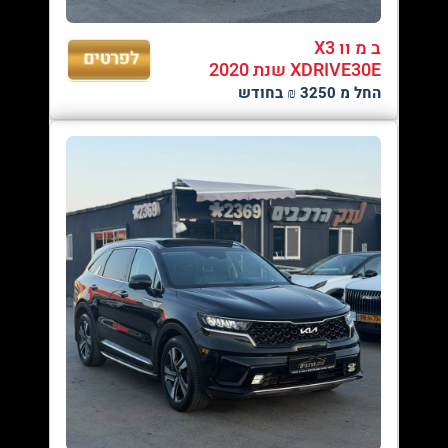
ב מ וו X3
XDRIVE30E שנת 2020
החל מ 3250 ₪ בחודש