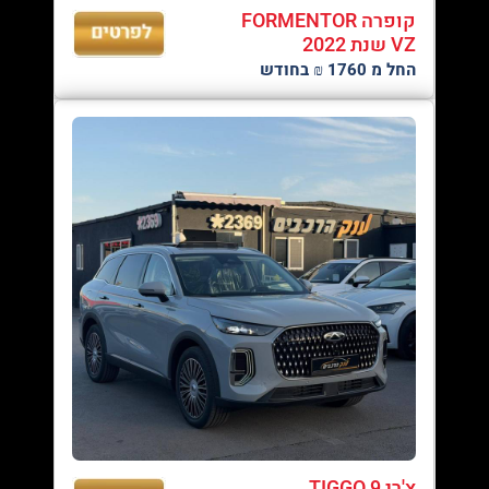
קופרה FORMENTOR
VZ שנת 2022
החל מ 1760 ₪ בחודש
צ'רי TIGGO 9