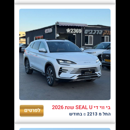
בי ווי די SEAL U שנת 2026
החל מ 2213 ₪ בחודש