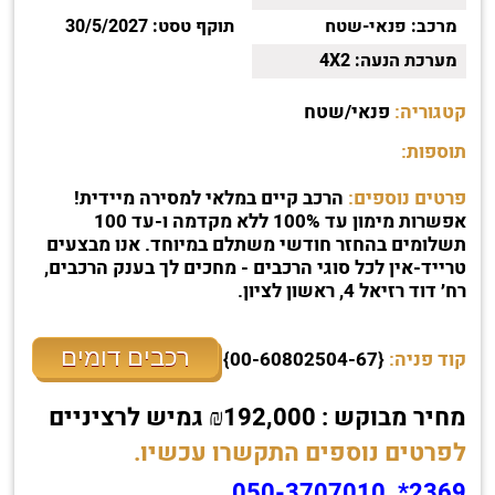
מרכב:
פנאי-שטח
תוקף טסט:
30/5/2027
מערכת הנעה:
4X2
קטגוריה:
פנאי/שטח
תוספות:
פרטים נוספים:
הרכב קיים במלאי למסירה מיידית!
אפשרות מימון עד 100% ללא מקדמה ו-עד 100
תשלומים בהחזר חודשי משתלם במיוחד. אנו מבצעים
טרייד-אין לכל סוגי הרכבים - מחכים לך בענק הרכבים,
רח׳ דוד רזיאל 4, ראשון לציון.
רכבים דומים
קוד פניה:
{00-60802504-67}
מחיר מבוקש : ₪192,000 גמיש לרציניים
לפרטים נוספים התקשרו עכשיו.
2369* ,050-3707010