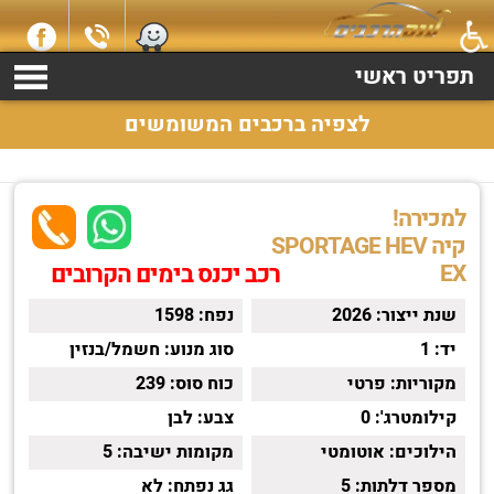
למכירה קיה SPORTAGE HEV שנת 2026 התקשרו עכשיו 2369*
תפריט ראשי
לצפיה ברכבים המשומשים
למכירה!
קיה SPORTAGE HEV
EX
רכב יכנס בימים הקרובים
שנת ייצור:
2026
נפח:
1598
יד:
1
סוג מנוע:
חשמל/בנזין
מקוריות:
פרטי
כוח סוס:
239
קילומטרג':
0
צבע:
לבן
הילוכים:
אוטומטי
מקומות ישיבה:
5
מספר דלתות:
5
גג נפתח:
לא