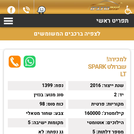
למכירה שברולט SPARK שנת 2016 התקשרו עכשיו 2369*
תפריט ראשי
לצפיה ברכבים המשומשים
למכירה!
שברולט SPARK
LT
שנת ייצור:
2016
נפח:
1399
יד:
2
סוג מנוע:
בנזין
מקוריות:
פרטית
כוח סוס:
98
קילומטרג':
160000
צבע:
שחור מטאלי
הילוכים:
אוטומטי
מקומות ישיבה:
5
מספר דלתות:
5
גג נפתח:
לא