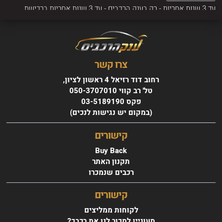
עד 3 שנות אחריות - רק בענק הרכבים - עד 3 שנות אחריות ברכישת
הרכב
צרו קשר
רחוב דוד רזיאל 4 ראשון לציון,
טל' רב קווי 050-3707010
פקס 03-5189190
(במקום יש נגישות לנכים)
טויוטה RAV-4 שנת 2010
החל מ 0 ₪ בחודש
קישורים
Buy Back
תקנון האתר
רכבים שנמכרו
קישורים
לקוחות ממליצים
מעוניין למכור לנו את רכבך?