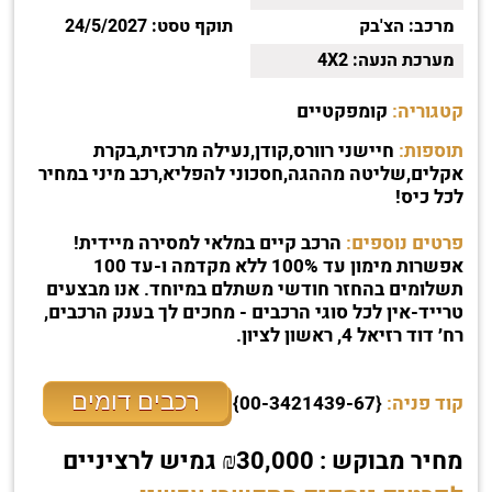
מרכב:
הצ'בק
תוקף טסט:
24/5/2027
מערכת הנעה:
4X2
קטגוריה:
קומפקטיים
תוספות:
חיישני רוורס,קודן,נעילה מרכזית,בקרת
אקלים,שליטה מההגה,חסכוני להפליא,רכב מיני במחיר
לכל כיס!
פרטים נוספים:
הרכב קיים במלאי למסירה מיידית!
אפשרות מימון עד 100% ללא מקדמה ו-עד 100
תשלומים בהחזר חודשי משתלם במיוחד. אנו מבצעים
טרייד-אין לכל סוגי הרכבים - מחכים לך בענק הרכבים,
רח׳ דוד רזיאל 4, ראשון לציון.
רכבים דומים
קוד פניה:
{00-3421439-67}
מחיר מבוקש : ₪30,000 גמיש לרציניים