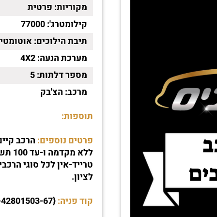
מקוריות:
פרטית
קילומטרג':
77000
תיבת הילוכים:
אוטומטי
מערכת הנעה:
4X2
מספר דלתות:
5
מרכב:
הצ'בק
תוספות:
פרטים נוספים:
ללא מ
לציון.
קוד פניה:
{00-42801503-67}