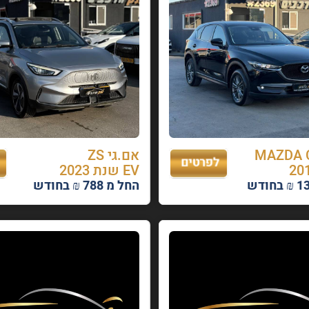
 MAZDA CX-
אם.גי ZS
EV שנת 2023
החל מ 788 ₪ בחודש