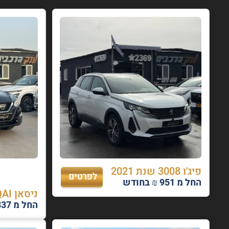
פיג'ו 3008 שנת 2021
החל מ 951 ₪ בחודש
ניסאן QASHQAI שנת 2021
החל מ 837 ₪ בחודש