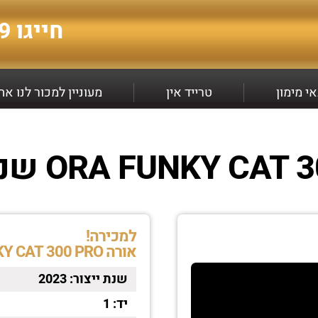
חייגו
9*
י מימון
טרייד אין
מעוניין למכור לנו א
למכירה!
אורה ORA FUNKY CAT 300 PRO
שנת ייצור:
2023
יד:
1