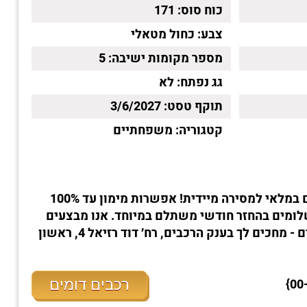
כוח סוס:
171
צבע:
כחול מטאלי
מספר מקומות ישיבה:
5
גג נפתח:
לא
תוקף טסט:
3/6/2027
קטגוריה:
משפחתיים
הרכב קיים במלאי למסירה מיידית! אפשרות מימון עד 100%
קדמה ו-עד 100 תשלומים בהחזר חודשי משתלם במיוחד. אנו מבצעים
טרייד-אין לכל סוגי הרכבים - מחכים לך בענק הרכבים, רח׳ דוד רזיאל 4, ראשון
רכבים דומים