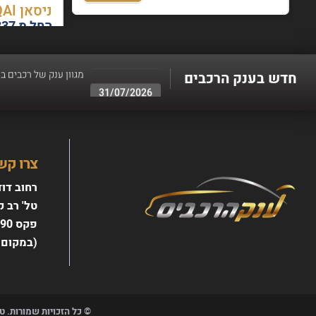
ניסאן QASHQAI שנת 2021
החל מ 837 ₪ בחודש
חדש בענק הרכבים
06/08/2026
עד 100% מימון ועד 60 תשלומים - לגולשי האתר
05/08/2026
טרייד אין לכל סוגי הר
צרו קש
04/08/2026
רחוב דוד רזיאל 
מגוון ענק של רכבים ב
טל' רב קווי 7010
31/07/2026
עד 3 שנות אחריות - רק בענק הרכבים - עד 3 שנות אחריות ברכישת הרכב
פקס 03-5189190
(במקום 
© כל הזכויות שמורות. ט