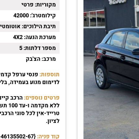
מקוריות:
פרטי
קילומטרג':
42000
תיבת הילוכים:
אוטומטי
מערכת הנעה:
4X2
מספר דלתות:
5
מרכב:
הצ'בק
תוספות:
פנסי ערפל קדמיי
לדימום מנוע בעמידה, בלי
פרטים נוספים:
ללא מ
לציון.
קוד פניה:
{00-46135502-67}