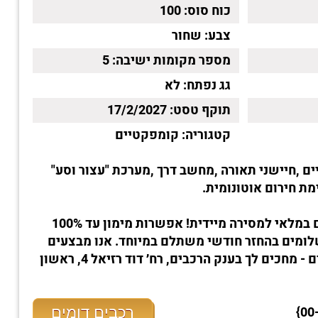
כוח סוס:
100
צבע:
שחור
מספר מקומות ישיבה:
5
גג נפתח:
לא
תוקף טסט:
17/2/2027
קטגוריה:
קומפקטיים
ם ,חיישני תאורה ,מחשב דרך ,מערכת "עצור וסע"
מת חירום אוטונומית.
הרכב קיים במלאי למסירה מיידית! אפשרות מימון עד 100%
קדמה ו-עד 100 תשלומים בהחזר חודשי משתלם במיוחד. אנו מבצעים
טרייד-אין לכל סוגי הרכבים - מחכים לך בענק הרכבים, רח׳ דוד רזיאל 4, ראשון
רכבים דומים