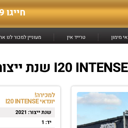
חייגו
9*
י מימון
טרייד אין
מעוניין למכור לנו א
למכירה!
יונדאי I20 INTENSE
שנת ייצור:
2021
יד:
1