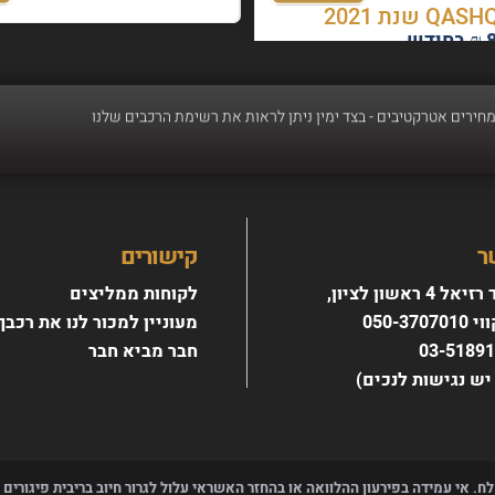
כב - רכישת רכב חדש מעולם לא הייתה קלה יותר, אנו מבצעים טרייד אין לכל סוגי הר
ר
קישורים
4 ראשון לציון,
לקוחות ממליצים
מחירים אטרקטיבים - בצד ימין ניתן לראות את רשימת הרכבים שלנו
050-370
מעוניין למכור לנו את רכבך
חבר מביא חבר
יש נגישות לנכים)
לח. אי עמידה בפירעון ההלוואה או בהחזר האשראי עלול לגרור חיוב בריבית פיגורים