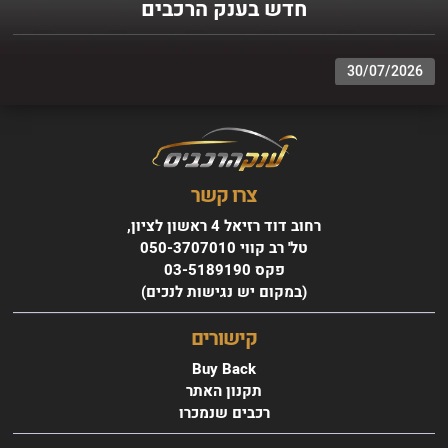
חדש בענק הרכבים
רשימת הרכבים שלנו
30/07/2026
עד 3 שנות אחריות - רק בענק הרכבים - עד 3 שנות אחריות ברכישת
הרכב
צרו קשר
רחוב דוד רזיאל 4 ראשון לציון,
טל' רב קווי 050-3707010
פקס 03-5189190
(במקום יש נגישות לנכים)
רובר R ROVER
EVOQE שנת 2018
קישורים
החל מ 1950 ₪ בחודש
Buy Back
תקנון האתר
רכבים שנמכרו