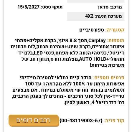
מרכב:
סדאן
תוקף טסט:
15/5/2027
מערכת הנעה:
4X2
קטגוריה:
ספורטיביים
תוספות:
Carplay,מסך 8.8 אינץ, בקרת אקלים+פתחי
איוורור אחוריים,בקרת שיוט+שמירת מרחק,לוח מכוונים
דיגיטלי,כניסה+הנעה ללא מפתח,פנסי LED,בלם יד
חמשלי+AUTO HOLD,מצלמת רוורס,מגוון רחב של
מערכות בטיחות!
פרטים נוספים:
הרכב קיים במלאי למסירה מיידית!
אפשרות מימון עד 100% ללא מקדמה ו-עד 100
תשלומים בהחזר חודשי משתלם במיוחד. אנו מבצעים
טרייד-אין לכל סוגי הרכבים - מחכים לך בענק הרכבים,
רח׳ דוד רזיאל 4, ראשון לציון.
רכבים דומים
קוד פניה:
{00-43119003-67}