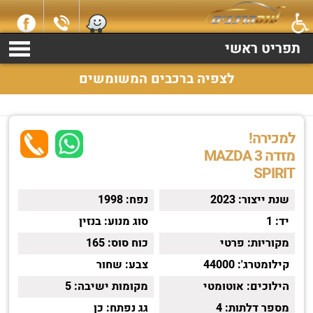
למכירה מזדה MAZDA 3 שנת 2023 התקשרו עכשיו 2369*
תפריט ראשי
לצפיה ברכבים המשומשים
למכירה!
מזדה MAZDA 3
SPIRIT
שנת ייצור:
2023
נפח:
1998
יד:
1
סוג מנוע:
בנזין
מקוריות:
פרטי
כוח סוס:
165
קילומטרג':
44000
צבע:
שחור
הילוכים:
אוטומטי
מקומות ישיבה:
5
מספר דלתות:
4
גג נפתח:
כן