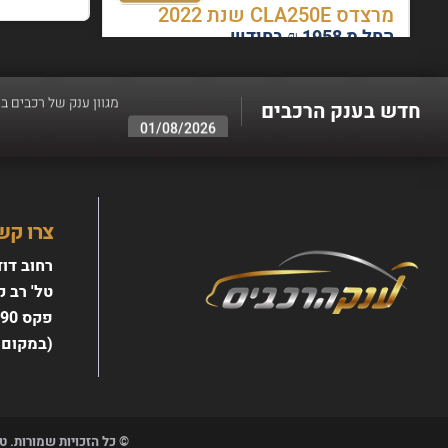
מרצדס CLA250E שנת 2022
החל מ 1958 ₪ בחודש
חדש בענק הרכבים
07/08/2026
עד 100% מימון ועד 60 תשלומים - לגולשי האתר
06/08/2026
טרייד אין לכל סוגי הר
צרו קש
02/08/2026
רחוב דוד רזיאל 
מגוון ענק של רכבים ב
טל' רב קווי 7010
01/08/2026
עד 3 שנות אחריות - רק בענק הרכבים - עד 3 שנות אחריות ברכישת הרכב
פקס 03-5189190
(במקום 
© כל הזכויות שמורות. ט