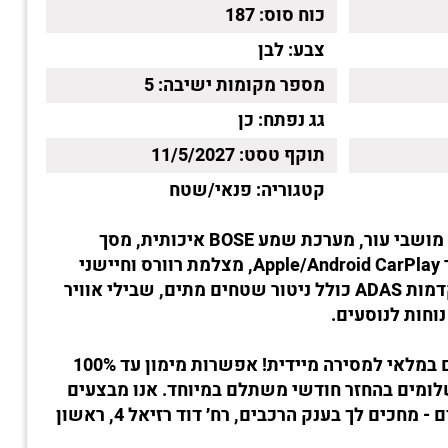
כוח סוס:
187
צבע:
לבן
מספר מקומות ישיבה:
5
גג נפתח:
כן
תוקף טסט:
11/5/2027
קטגוריה:
פנאי/שטח
גג נפתח פנורמי, מושבי עור, מערכת שמע BOSE איכותית, מסך
מולטימדיה גדול עם חיבור Apple/Android CarPlay, מצלמת רוורס וחיישני
חניה, בקרות בטיחות מתקדמות ADAS כולל ניטור שטחים מתים, שבילי אוויר
וחות לנוסעים.
הרכב קיים במלאי למסירה מיידית! אפשרות מימון עד 100%
קדמה ו-עד 100 תשלומים בהחזר חודשי משתלם במיוחד. אנו מבצעים
טרייד-אין לכל סוגי הרכבים - מחכים לך בענק הרכבים, רח׳ דוד רזיאל 4, ראשון