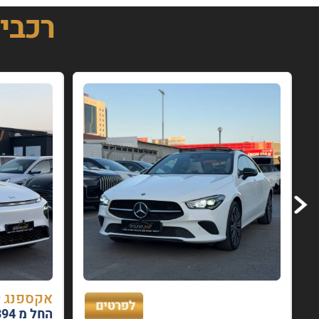
רכבי
אקספנג G9 שנת 2024
החל מ 2394 ₪ בחודש