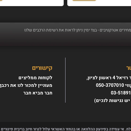
כב - רכישת רכב חדש מעולם לא הייתה קלה יותר, אנו מבצעים טרייד אין לכל סוגי הר
ר
קישורים
4 ראשון לציון,
לקוחות ממליצים
מחירים אטרקטיבים - בצד ימין ניתן לראות את רשימת הרכבים שלנו
050-370
מעוניין למכור לנו את רכבך
חבר מביא חבר
יש נגישות לנכים)
לח. אי עמידה בפירעון ההלוואה או בהחזר האשראי עלול לגרור חיוב בריבית פיגורים