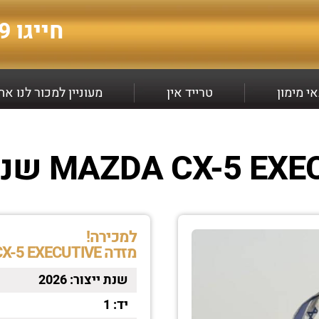
חייגו
9*
י מימון
טרייד אין
מעוניין למכור לנו א
למכירה!
מזדה MAZDA CX-5 EXECUTIVE
שנת ייצור:
2026
יד:
1