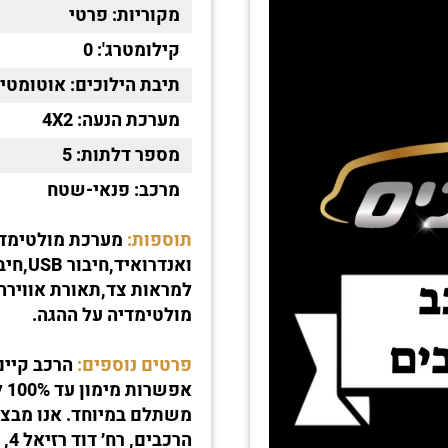
מקוריות:
פרטי
קילומטרג':
0
תיבת הילוכים:
אוטומטי
מערכת הנעה:
4X2
מספר דלתות:
5
מרכב:
פנאי-שטח
תוספות:
מולטימדיה על ההגה.
פרטים נוספים:
הרכב קיים
משתלם במיוחד. אנו מבצעי
הרכבים, רח׳ דוד רזיאל 4, ראשון לציון.