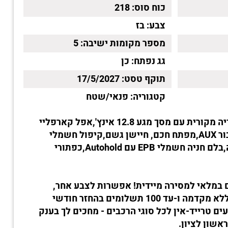
כוח סוס:
218
צבע:
בז
מספר מקומות ישיבה:
5
גג נפתח:
כן
תוקף טסט:
17/5/2027
קטגוריה:
פנאי/שטח
מערכת מולטימדיה מקורית עם מסך מגע 12.8 אינץ',אפל קארפליי
ואנדרואיד,חיבור USB,חיבור AUX,מפתח חכם, חיישן גשם,קיפול חשמלי
למראות צד,תאורת אווירה,בלם חניה חשמלי EPB עם Autohold,כפתורי
 במלאי למסירה מיידית! אפשרות לצבע אחר,
אפשרות מימון עד 100% ללא מקדמה ו-עד 100 תשלומים בהחזר חודשי
ם טרייד-אין לכל סוגי הרכבים - מחכים לך בענק