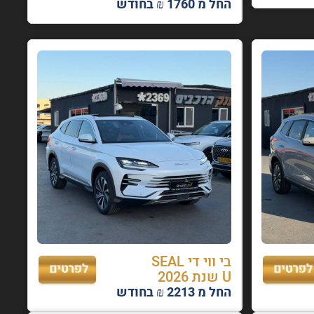
החל מ 1760 ₪ בחודש
בי ווי די SEAL
U שנת 2026
החל מ 2213 ₪ בחודש