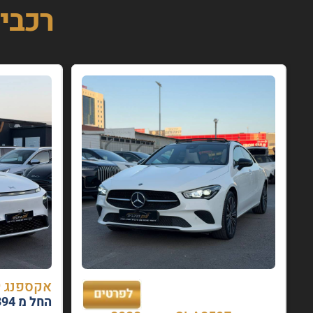
רכבי
אקספנג G9 שנת 2024
החל מ 2394 ₪ בחודש