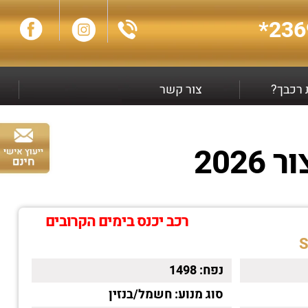
236
ת רכבך?
צור קשר
רכב יכנס בימים הקרובים
נפח:
1498
סוג מנוע:
חשמל/בנזין