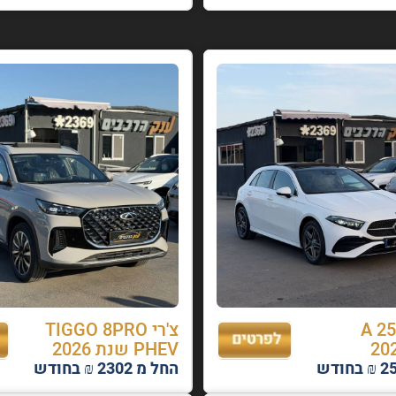
דס A 250
צ'רי TIGGO 8PRO
PHEV שנת 2026
החל מ 2302 ₪ בחודש