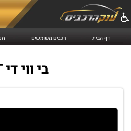
למכירה בי ווי די SEAL U שנת 2026 התקשרו עכשיו 2369*
דף הבית
רכבים משומשים
תנא
בי ווי די SEAL U BOOST שנת ייצור 2026