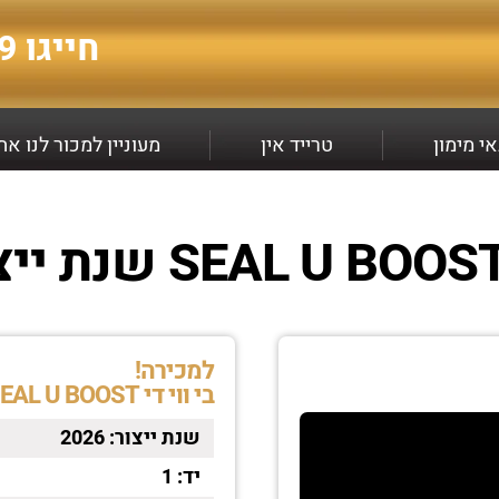
חייגו
9*
י מימון
טרייד אין
מעוניין למכור לנו א
למכירה!
בי ווי די SEAL U BOOST
שנת ייצור:
2026
יד:
1