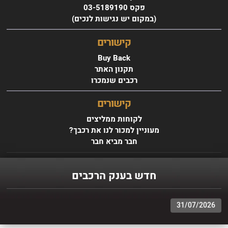
פקס 03-5189190
(במקום יש נגישות לנכים)
קישורים
07/08/2026
Buy Back
עד 100% מימון ועד 60 תשלומים - לגולשי האתר
תקנון האתר
רכבים שנמכרו
קישורים
05/08/2026
טרייד אין לכל סוגי הרכב - רכישת רכב חדש מעולם לא הייתה קלה יותר,
לקוחות ממליצים
אנו מבצעים טרייד אין לכל סוגי הרכבים.
מעוניין למכור לנו את רכבך?
חבר מביא חבר
03/08/2026
מגוון ענק של רכבים במחירים אטרקטיבים - בצד ימין ניתן לראות את
חדש בענק הרכבים
רשימת הרכבים שלנו
31/07/2026
עד 3 שנות אחריות - רק בענק הרכבים - עד 3 שנות אחריות ברכישת