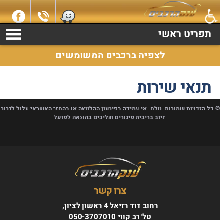
תנאי שירות | אנו נקנה את רכבך במזומן !!! צלצל עכשיו !!!
תפריט ראשי
לצפיה ברכבים המשומשים
תנאי שירות
© כל הזכויות שמורות. טלח. אי עמידה בפירעון ההלוואה או בהחזר האשראי עלול לגרור
חיוב בריבית פיגורים והליכים בהוצאה לפועל
צרו קשר
רחוב דוד רזיאל 4 ראשון לציון,
טל' רב קווי 050-3707010